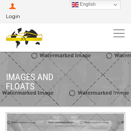
English
Login
IMAGES AND
Home
FLOATS
Images and
Floats